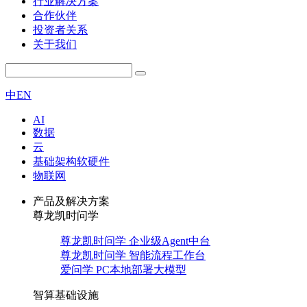
行业解决方案
合作伙伴
投资者关系
关于我们
中
EN
AI
数据
云
基础架构软硬件
物联网
产品及解决方案
尊龙凯时问学
尊龙凯时问学 企业级Agent中台
尊龙凯时问学 智能流程工作台
爱问学 PC本地部署大模型
智算基础设施