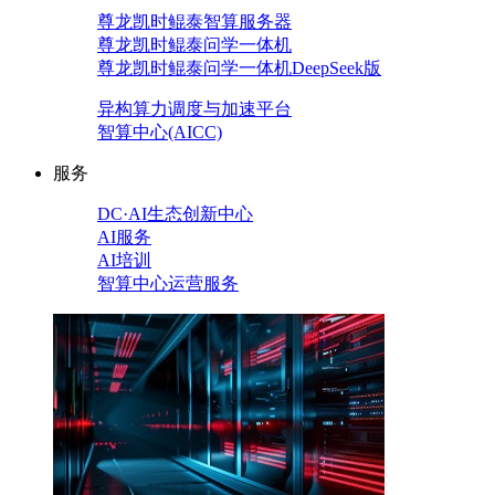
尊龙凯时鲲泰智算服务器
尊龙凯时鲲泰问学一体机
尊龙凯时鲲泰问学一体机DeepSeek版
异构算力调度与加速平台
智算中心(AICC)
服务
DC·AI生态创新中心
AI服务
AI培训
智算中心运营服务